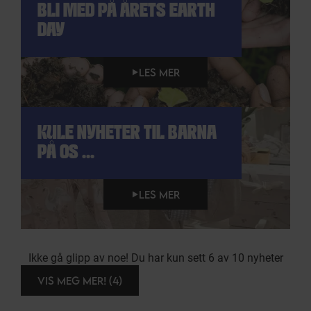
BLI MED PÅ ÅRETS EARTH
DAY
LES MER
KULE NYHETER TIL BARNA
PÅ OS ...
LES MER
Ikke gå glipp av noe! Du har kun sett 6 av 10 nyheter
VIS MEG MER! (4)