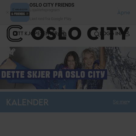
Panel for informasjonskapsler
OSLO CITY FRIENDS
Lojalitetsprogram
Åpne
Last ned fra Google Play
DITT KJØPESENTER
LOGG INN
DETTE SKJER PÅ OSLO CITY
KALENDER
Se mer