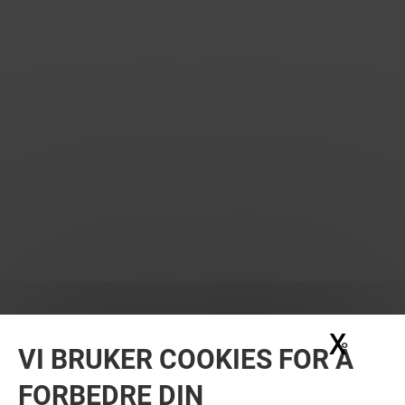
X
Skju
VI BRUKER COOKIES FOR Å
FORBEDRE DIN