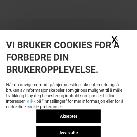
X
Skju
VI BRUKER COOKIES FOR Å
FORBEDRE DIN
BRUKEROPPLEVELSE.
Når du navigerer rundt på hjemmesiden, aksepterer du også
bruken av informasjonskapsler som gir oss mulighet til å måle
trafikk og tilby deg tjenester og innhold som passer til dine
interesser.
Klikk
på "Innstillinger" for mer informasjon eller for å
endre dine cookie-preferanser.
Aksepter
Avvis alle