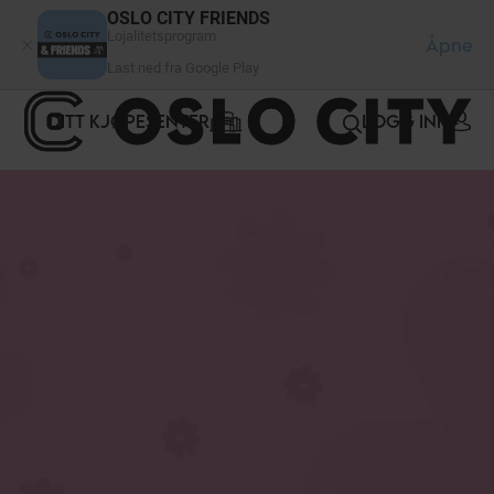
Panel for informasjonskapsler
OSLO CITY FRIENDS
Lojalitetsprogram
Åpne
Last ned fra Google Play
DITT KJØPESENTER
LOGG INN