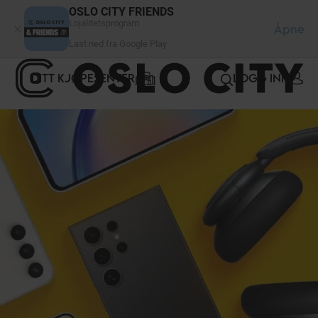
Panel for informasjonskapsler
OSLO CITY FRIENDS
Lojalitetsprogram
Åpne
Last ned fra Google Play
DITT KJØPESENTER
LOGG INN