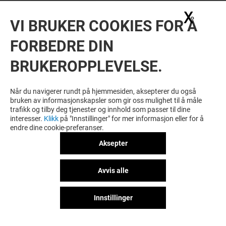
X
Skju
VI BRUKER COOKIES FOR Å
FORBEDRE DIN
BRUKEROPPLEVELSE.
Når du navigerer rundt på hjemmesiden, aksepterer du også
bruken av informasjonskapsler som gir oss mulighet til å måle
trafikk og tilby deg tjenester og innhold som passer til dine
interesser.
Klikk
på "Innstillinger" for mer informasjon eller for å
endre dine cookie-preferanser.
Aksepter
Avvis alle
Innstillinger