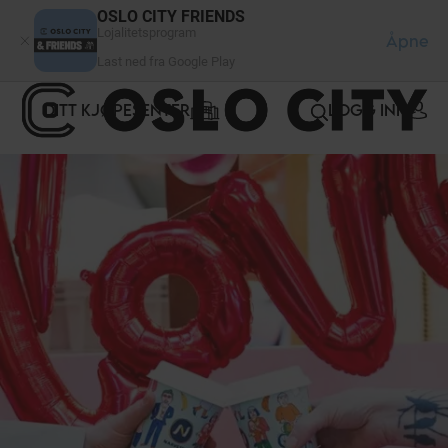
Panel for informasjonskapsler
OSLO CITY FRIENDS
Lojalitetsprogram
Åpne
Last ned fra Google Play
DITT KJØPESENTER
LOGG INN