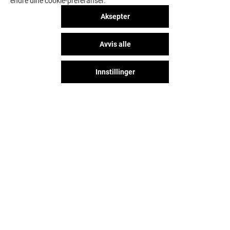
endre dine cookie-preferanser.
Aksepter
Avvis alle
Innstillinger
Følg oss på sosiale medier