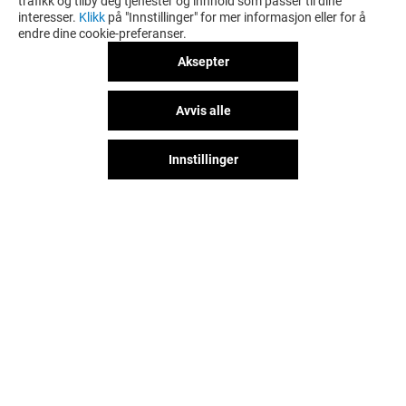
trafikk og tilby deg tjenester og innhold som passer til dine
interesser.
Klikk
på "Innstillinger" for mer informasjon eller for å
endre dine cookie-preferanser.
Aksepter
Avvis alle
Innstillinger
Følg oss på sosiale medier