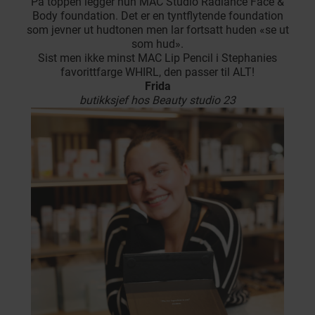
På toppen legger hun MAC Studio Radiance Face &
Body foundation. Det er en tyntflytende foundation
som jevner ut hudtonen men lar fortsatt huden «se ut
som hud».
Sist men ikke minst MAC Lip Pencil i Stephanies
favorittfarge WHIRL, den passer til ALT!
Frida
butikksjef hos Beauty studio 23