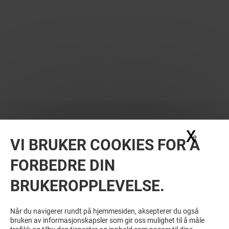
X
Skju
VI BRUKER COOKIES FOR Å
FORBEDRE DIN
BRUKEROPPLEVELSE.
Når du navigerer rundt på hjemmesiden, aksepterer du også
bruken av informasjonskapsler som gir oss mulighet til å måle