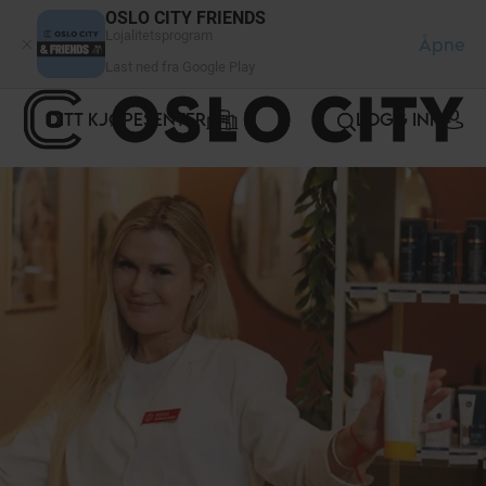
Panel for informasjonskapsler
OSLO CITY FRIENDS
Lojalitetsprogram
Åpne
Last ned fra Google Play
DITT KJØPESENTER
LOGG INN