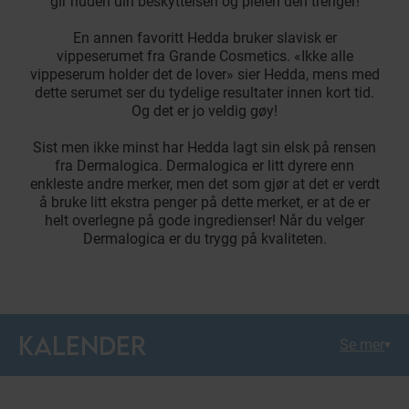
gir huden din beskyttelsen og pleien den trenger!
En annen favoritt Hedda bruker slavisk er
vippeserumet fra Grande Cosmetics. «Ikke alle
vippeserum holder det de lover» sier Hedda, mens med
dette serumet ser du tydelige resultater innen kort tid.
Og det er jo veldig gøy!
Sist men ikke minst har Hedda lagt sin elsk på rensen
fra Dermalogica. Dermalogica er litt dyrere enn
enkleste andre merker, men det som gjør at det er verdt
å bruke litt ekstra penger på dette merket, er at de er
helt overlegne på gode ingredienser! Når du velger
Dermalogica er du trygg på kvaliteten.
KALENDER
Se mer