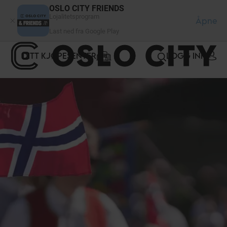
Panel for informasjonskapsler
OSLO CITY FRIENDS
Lojalitetsprogram
Åpne
Last ned fra Google Play
DITT KJØPESENTER
LOGG INN