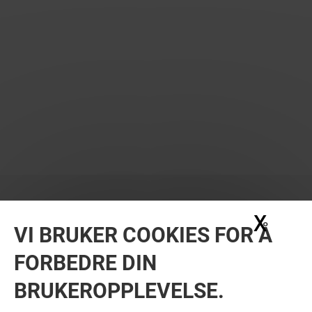
X
Skju
VI BRUKER COOKIES FOR Å
FORBEDRE DIN
BRUKEROPPLEVELSE.