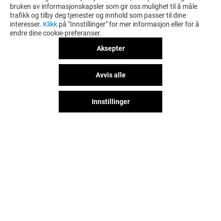
bruken av informasjonskapsler som gir oss mulighet til å måle
trafikk og tilby deg tjenester og innhold som passer til dine
interesser.
Klikk
på "Innstillinger" for mer informasjon eller for å
endre dine cookie-preferanser.
Aksepter
Avvis alle
Innstillinger
MORRIS
DNA
Stengt
Stengt
Følg oss på sosiale medier