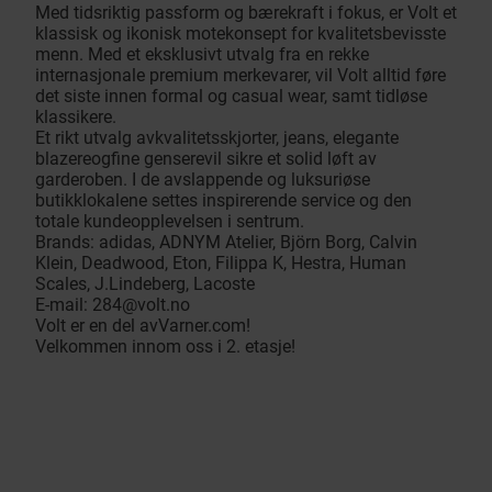
Med tidsriktig passform og bærekraft i fokus, er Volt et
klassisk og ikonisk motekonsept for kvalitetsbevisste
menn. Med et eksklusivt utvalg fra en rekke
internasjonale premium merkevarer, vil Volt alltid føre
det siste innen formal og casual wear, samt tidløse
klassikere.
Et rikt utvalg av
kvalitetsskjorter
,
jeans
,
elegante
blazere
og
fine gensere
vil sikre et solid løft av
garderoben. I de avslappende og luksuriøse
butikklokalene settes inspirerende service og den
totale kundeopplevelsen i sentrum.
Brands: adidas, ADNYM Atelier, Björn Borg, Calvin
Klein, Deadwood, Eton, Filippa K, Hestra, Human
Scales, J.Lindeberg, Lacoste
E-mail:
284@volt.no
Volt er en del av
Varner.com
!
Velkommen innom oss i 2. etasje!