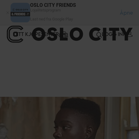
Panel for informasjonskapsler
OSLO CITY FRIENDS
Lojalitetsprogram
Åpne
Last ned fra Google Play
DITT KJØPESENTER
LOGG INN