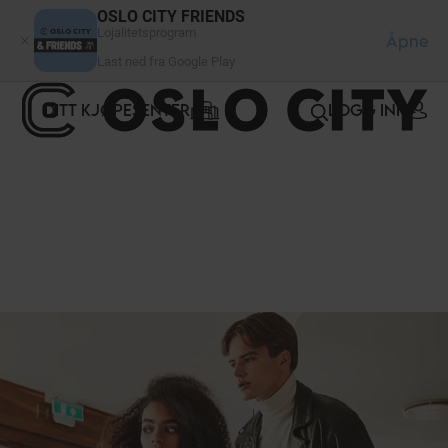
Panel for informasjonskapsler
OSLO CITY FRIENDS
Lojalitetsprogram
Åpne
Last ned fra Google Play
DITT KJØPESENTER
LOGG INN