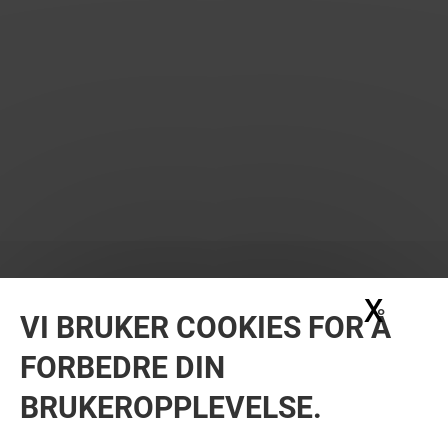
X
Skju
VI BRUKER COOKIES FOR Å
FORBEDRE DIN
BRUKEROPPLEVELSE.
MER? KANSKJE DU OGSÅ LIKER