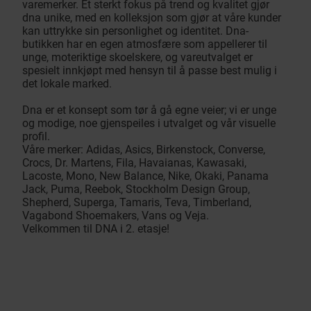
varemerker. Et sterkt fokus på trend og kvalitet gjør
dna unike, med en kolleksjon som gjør at våre kunder
kan uttrykke sin personlighet og identitet. Dna-
butikken har en egen atmosfære som appellerer til
unge, moteriktige skoelskere, og vareutvalget er
spesielt innkjøpt med hensyn til å passe best mulig i
det lokale marked.
Dna er et konsept som tør å gå egne veier; vi er unge
og modige, noe gjenspeiles i utvalget og vår visuelle
profil.
Våre merker: Adidas, Asics, Birkenstock, Converse,
Crocs, Dr. Martens, Fila, Havaianas, Kawasaki,
Lacoste, Mono, New Balance, Nike, Okaki, Panama
Jack, Puma, Reebok, Stockholm Design Group,
Shepherd, Superga, Tamaris, Teva, Timberland,
Vagabond Shoemakers, Vans og Veja.
Velkommen til DNA i 2. etasje!