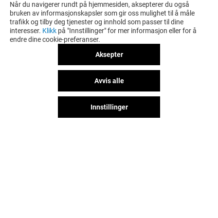
Når du navigerer rundt på hjemmesiden, aksepterer du også
bruken av informasjonskapsler som gir oss mulighet til å måle
trafikk og tilby deg tjenester og innhold som passer til dine
interesser.
Klikk
på "Innstillinger" for mer informasjon eller for å
endre dine cookie-preferanser.
Aksepter
Avvis alle
Innstillinger
MORRIS
BERTONI
Stengt
Stengt