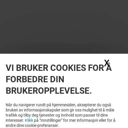
X
Skju
VI BRUKER COOKIES FOR Å
FORBEDRE DIN
BRUKEROPPLEVELSE.
MER? KANSKJE DU OGSÅ LIKER
Når du navigerer rundt på hjemmesiden, aksepterer du også
bruken av informasjonskapsler som gir oss mulighet til å måle
trafikk og tilby deg tjenester og innhold som passer til dine
interesser.
Klikk
på "Innstillinger" for mer informasjon eller for å
endre dine cookie-preferanser.