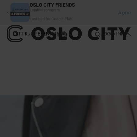
Panel for informasjonskapsler
OSLO CITY FRIENDS
Lojalitetsprogram
Åpne
Last ned fra Google Play
DITT KJØPESENTER
LOGG INN