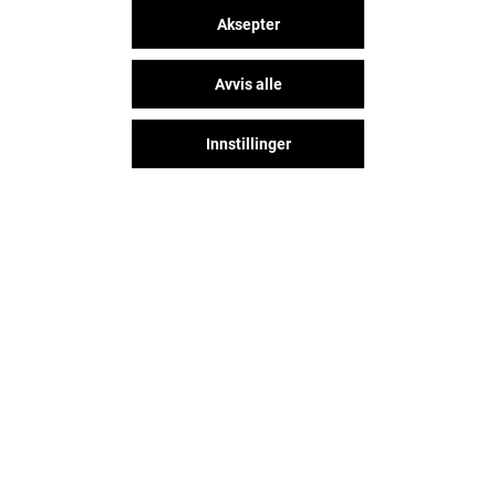
Aksepter
Avvis alle
Innstillinger
MORRIS
DNA
Stengt
Stengt
Følg oss på sosiale medier