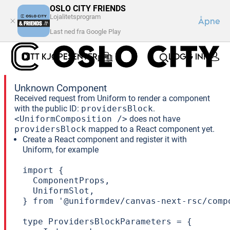
OSLO CITY FRIENDS
Lojalitetsprogram
Åpne
Last ned fra Google Play
DITT KJØPESENTER
LOGG INN
Unknown Component
Received request from Uniform to render a component
with the public ID:
providersBlock
.
<UniformComposition />
does not have
providersBlock
mapped to a React component yet.
Create a React component and register it with
Uniform, for example
import {

  ComponentProps,

  UniformSlot,

} from '@uniformdev/canvas-next-rsc/compo
type ProvidersBlockParameters = {
