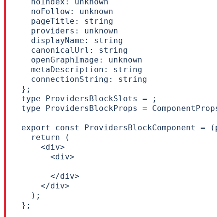
  noIndex: unknown

  noFollow: unknown

  pageTitle: string

  providers: unknown

  displayName: string

  canonicalUrl: string

  openGraphImage: unknown

  metaDescription: string

  connectionString: string

};

type ProvidersBlockSlots = ;

type ProvidersBlockProps = ComponentProp
export const ProvidersBlockComponent = (
  return (

    <div>

      <div>

      </div>

    </div>

  );

};
