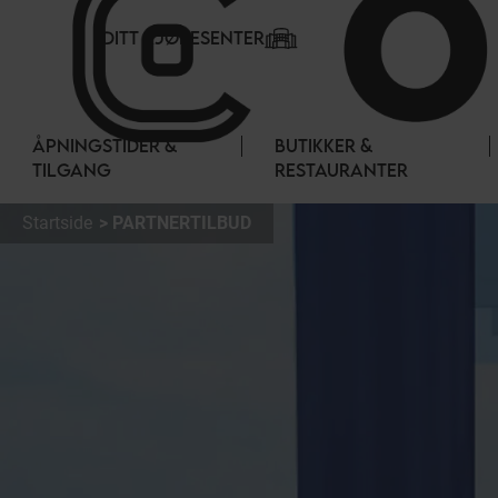
Panel for informasjonskapsler
DITT KJØPESENTER
ÅPNINGSTIDER &
BUTIKKER &
TILGANG
RESTAURANTER
Startside
PARTNERTILBUD