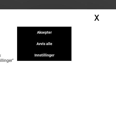
X
Skju
Aksepter
Avvis alle
s
Innstillinger
llinger"