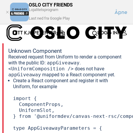
OSLO CITY FRIENDS
Lojalitetsprogram
Åpne
Last ned fra Google Play
DITT KJØPESENTER
LOGG INN
Unknown Component
Received request from Uniform to render a component
with the public ID:
appGiveaway
.
<UniformComposition />
does not have
appGiveaway
mapped to a React component yet.
Create a React component and register it with
Uniform, for example
import {

  ComponentProps,

  UniformSlot,

} from '@uniformdev/canvas-next-rsc/compo
type AppGiveawayParameters = {
