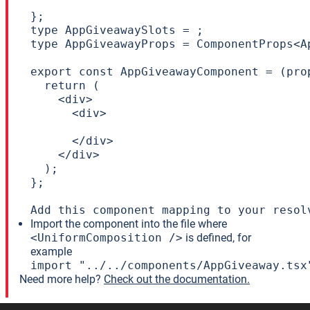
};

type AppGiveawaySlots = ;

type AppGiveawayProps = ComponentProps<A
export const AppGiveawayComponent = (prop
  return (

    <div>

      <div>

      </div>

    </div>

  );

};

Add this component mapping to your resol
Import the component into the file where
<UniformComposition />
is defined, for
example
import "../../components/AppGiveaway.tsx
Need more help?
Check out the documentation.